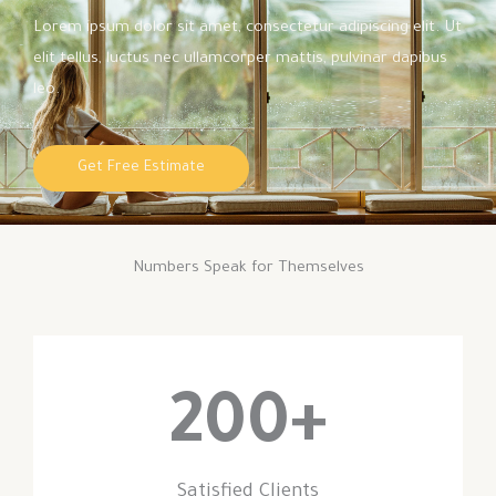
Lorem ipsum dolor sit amet, consectetur adipiscing elit. Ut
elit tellus, luctus nec ullamcorper mattis, pulvinar dapibus
leo.
Get Free Estimate
Numbers Speak for Themselves
200
+
Satisfied Clients