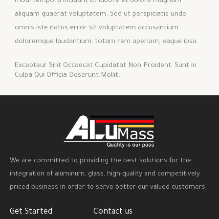
modi tempora incidunt ut labore et dolore magnam
aliquam quaerat voluptatem. Sed ut perspiciatis unde
omnis iste natus error sit voluptatem accusantium
doloremque laudantium, totam rem aperiam, eaque ipsa.
Excepteur Sint Occaecat Cupidatat Non Proident, Sunt in
Culpa Qui Officia Deserunt Mollit.
We are committed to providing the best solutions for the
integration of aluminum, glass, high-quality and competitively
priced business in order to serve better our valued customers.
Get Started
Contact us